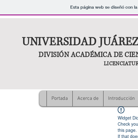
Esta página web se diseñó con la
UNIVERSIDAD JUÁRE
DIVISIÓN ACADÉMICA DE CI
LICENCIATU
Portada
Acerca de
Introducción
Widget Di
Check your
this page.
If that doe